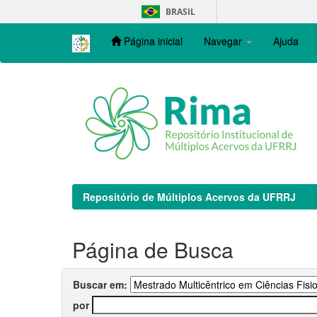
Skip
BRASIL
navigation
Página inicial
Navegar
Ajuda
Repositório de Múltiplos Acervos da UFRRJ
Página de Busca
Buscar em:
por