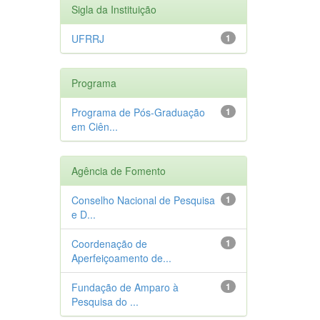
Sigla da Instituição
UFRRJ
1
Programa
Programa de Pós-Graduação
1
em Ciên...
Agência de Fomento
Conselho Nacional de Pesquisa
1
e D...
Coordenação de
1
Aperfeiçoamento de...
Fundação de Amparo à
1
Pesquisa do ...