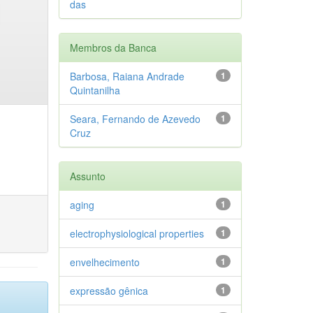
das
Membros da Banca
Barbosa, Raiana Andrade
1
Quintanilha
Seara, Fernando de Azevedo
1
Cruz
Assunto
aging
1
electrophysiological properties
1
envelhecimento
1
expressão gênica
1