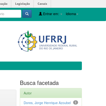
mação
Legislação
Canais
Entrar em:
Idioma
Busca facetada
Autor
Dores, Jorge Henrique Azoubel
1