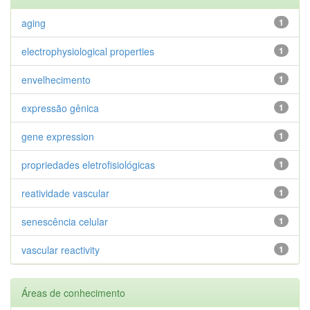
aging
1
electrophysiological properties
1
envelhecimento
1
expressão gênica
1
gene expression
1
propriedades eletrofisiológicas
1
reatividade vascular
1
senescência celular
1
vascular reactivity
1
Áreas de conhecimento