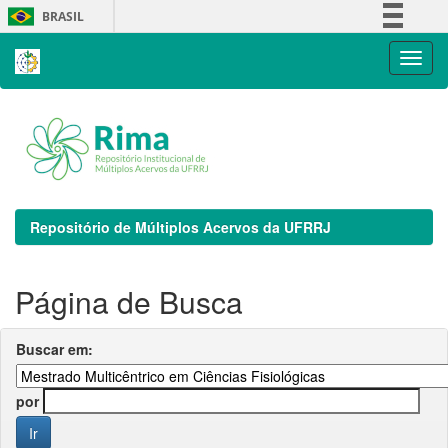
Skip
BRASIL
navigation
Simplifique!
Comunica BR
Participe
Acesso à informação
Legislação
Canais
Repositório de Múltiplos Acervos da UFRRJ
Página de Busca
Buscar em:
por