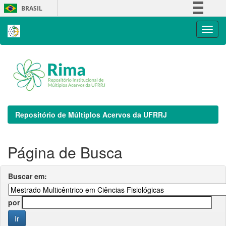
Skip
BRASIL
navigation
Simplifique!
Comunica BR
Participe
Acesso à informação
Legislação
Canais
Repositório de Múltiplos Acervos da UFRRJ
Página de Busca
Buscar em:
por