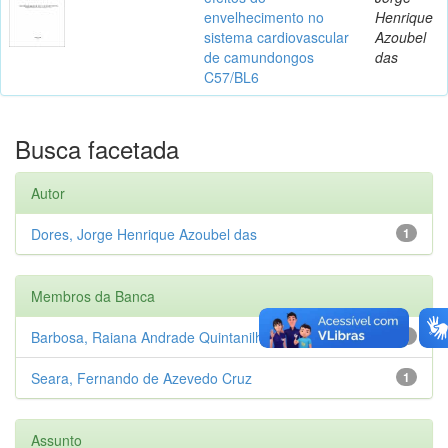
envelhecimento no
Henrique
sistema cardiovascular
Azoubel
de camundongos
das
C57/BL6
Busca facetada
Autor
Dores, Jorge Henrique Azoubel das
1
Membros da Banca
Barbosa, Raiana Andrade Quintanilha
1
Seara, Fernando de Azevedo Cruz
1
Assunto