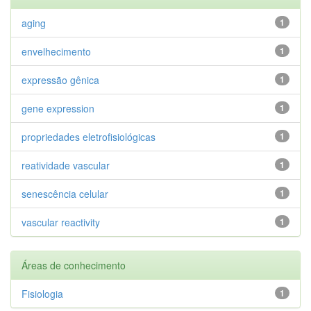
aging
1
envelhecimento
1
expressão gênica
1
gene expression
1
propriedades eletrofisiológicas
1
reatividade vascular
1
senescência celular
1
vascular reactivity
1
Áreas de conhecimento
Fisiologia
1