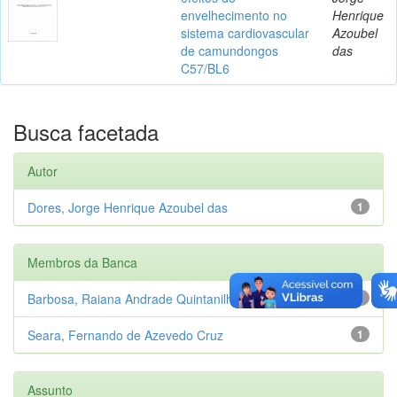
envelhecimento no
Henrique
sistema cardiovascular
Azoubel
de camundongos
das
C57/BL6
Busca facetada
Autor
Dores, Jorge Henrique Azoubel das
1
Membros da Banca
Barbosa, Raiana Andrade Quintanilha
1
Seara, Fernando de Azevedo Cruz
1
Assunto