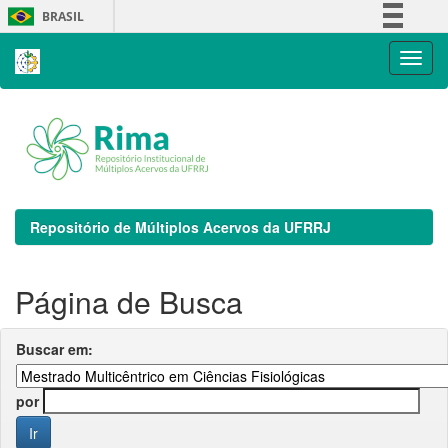
Skip
BRASIL
navigation
Simplifique!
Comunica BR
Participe
Acesso à informação
Legislação
Canais
Repositório de Múltiplos Acervos da UFRRJ
Página de Busca
Buscar em:
por