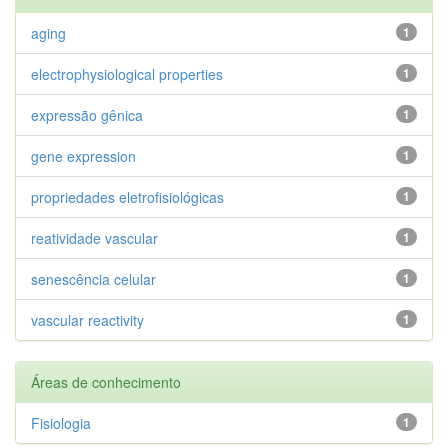
aging
1
electrophysiological properties
1
expressão gênica
1
gene expression
1
propriedades eletrofisiológicas
1
reatividade vascular
1
senescência celular
1
vascular reactivity
1
Áreas de conhecimento
Fisiologia
1