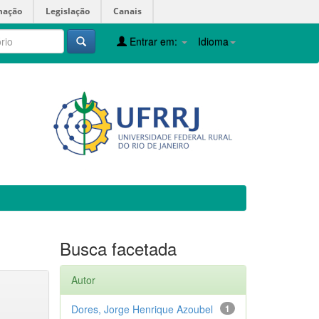
mação
Legislação
Canais
Entrar em:
Idioma
Busca facetada
Autor
Dores, Jorge Henrique Azoubel
1