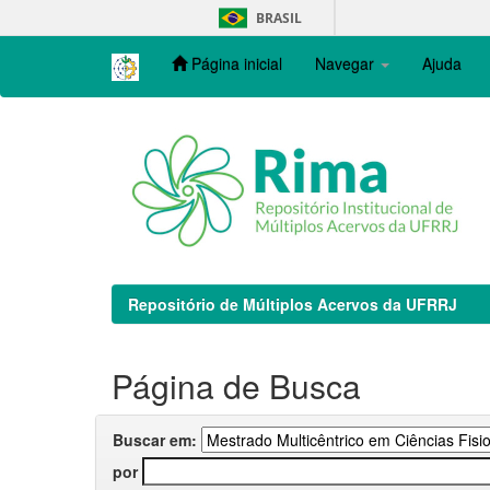
Skip
BRASIL
navigation
Página inicial
Navegar
Ajuda
Repositório de Múltiplos Acervos da UFRRJ
Página de Busca
Buscar em:
por