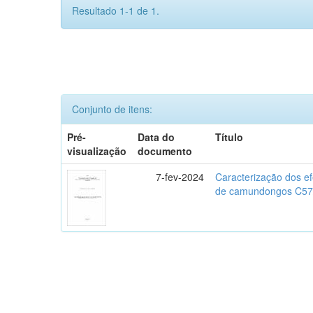
Resultado 1-1 de 1.
Conjunto de itens:
Pré-
Data do
Título
visualização
documento
7-fev-2024
Caracterização dos ef
de camundongos C57