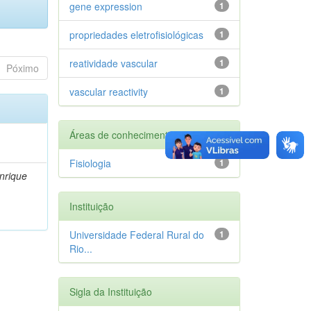
gene expression
1
propriedades eletrofisiológicas
1
reatividade vascular
1
Póximo
vascular reactivity
1
Áreas de conhecimento
Fisiologia
1
nrique
Instituição
Universidade Federal Rural do
1
Rio...
Sigla da Instituição