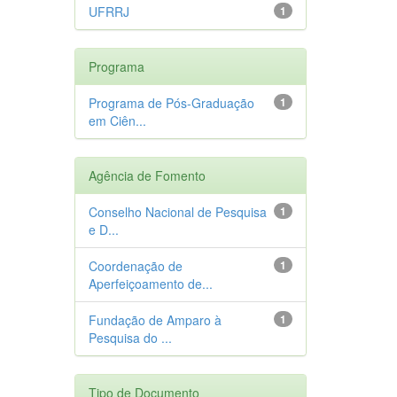
UFRRJ
1
Programa
Programa de Pós-Graduação
1
em Ciên...
Agência de Fomento
Conselho Nacional de Pesquisa
1
e D...
Coordenação de
1
Aperfeiçoamento de...
Fundação de Amparo à
1
Pesquisa do ...
Tipo de Documento