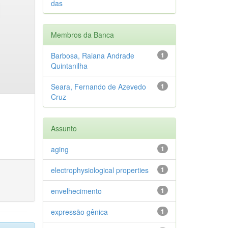
das
Membros da Banca
Barbosa, Raiana Andrade
1
Quintanilha
Seara, Fernando de Azevedo
1
Cruz
Assunto
aging
1
electrophysiological properties
1
envelhecimento
1
expressão gênica
1