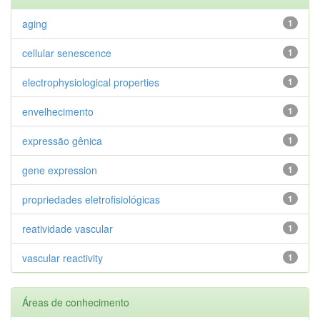
aging
1
cellular senescence
1
electrophysiological properties
1
envelhecimento
1
expressão gênica
1
gene expression
1
propriedades eletrofisiológicas
1
reatividade vascular
1
vascular reactivity
1
Áreas de conhecimento