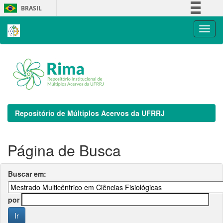
Skip
BRASIL
navigation
Simplifique!
Comunica BR
Participe
Acesso à informação
Legislação
Canais
Repositório de Múltiplos Acervos da UFRRJ
Página de Busca
Buscar em:
por