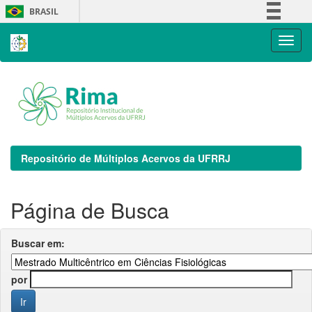
Skip
BRASIL
navigation
Simplifique!
Comunica BR
Participe
Acesso à informação
Legislação
Canais
Repositório de Múltiplos Acervos da UFRRJ
Página de Busca
Buscar em:
por