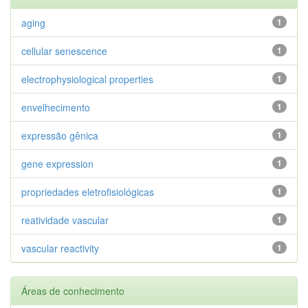
aging
1
cellular senescence
1
electrophysiological properties
1
envelhecimento
1
expressão gênica
1
gene expression
1
propriedades eletrofisiológicas
1
reatividade vascular
1
vascular reactivity
1
Áreas de conhecimento