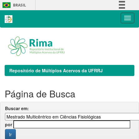
Skip
BRASIL
navigation
Simplifique!
Comunica BR
Participe
Acesso à informação
Legislação
Canais
Repositório de Múltiplos Acervos da UFRRJ
Página de Busca
Buscar em:
por