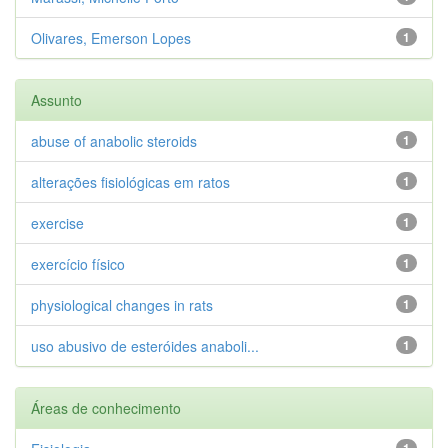
Olivares, Emerson Lopes
1
Assunto
abuse of anabolic steroids
1
alterações fisiológicas em ratos
1
exercise
1
exercício físico
1
physiological changes in rats
1
uso abusivo de esteróides anaboli...
1
Áreas de conhecimento
1