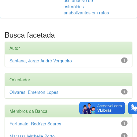
uso abusivo de
esteróides
anabolizantes em ratos
Busca facetada
Autor
Santana, Jorge André Vergueiro
1
Orientador
Olivares, Emerson Lopes
1
Membros da Banca
Fortunato, Rodrigo Soares
1
Marassi, Michelle Porto
1