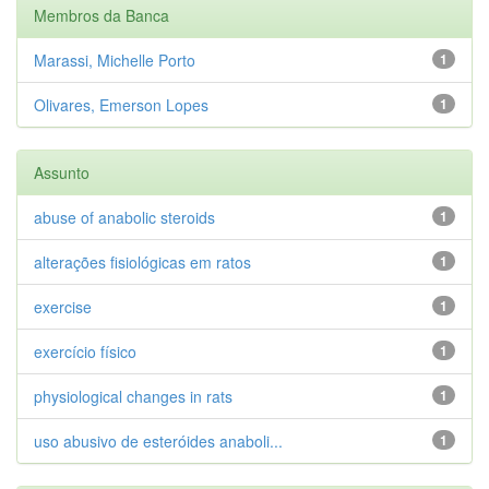
Membros da Banca
Marassi, Michelle Porto
1
Olivares, Emerson Lopes
1
Assunto
abuse of anabolic steroids
1
alterações fisiológicas em ratos
1
exercise
1
exercício físico
1
physiological changes in rats
1
uso abusivo de esteróides anaboli...
1