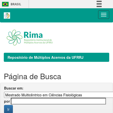
Skip
BRASIL
navigation
Simplifique!
Comunica BR
Participe
Acesso à informação
Legislação
Canais
Repositório de Múltiplos Acervos da UFRRJ
Página de Busca
Buscar em:
por