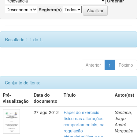
Ordenar
Registro(s)
Resultado 1-1 de 1.
Anterior
1
Póximo
Conjunto de itens:
Pré-
Data do
Título
Autor(es)
visualização
documento
27-ago-2012
Papel do exercício
Santana,
físico nas alterações
Jorge
comportamentais, na
André
regulação
Vergueiro
hidroeletrolítica e no