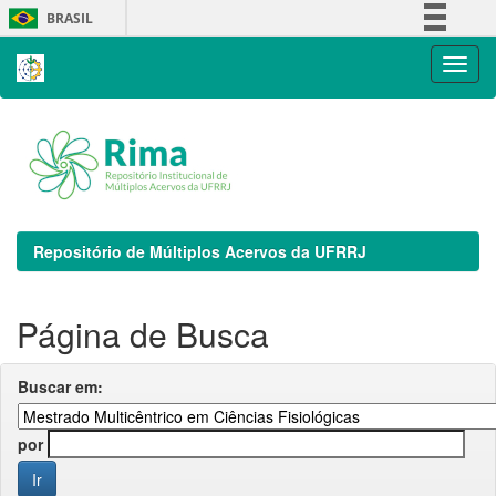
Skip
BRASIL
navigation
Simplifique!
Comunica BR
Participe
Acesso à informação
Legislação
Canais
Repositório de Múltiplos Acervos da UFRRJ
Página de Busca
Buscar em:
por