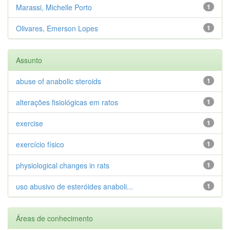
Marassi, Michelle Porto
1
Olivares, Emerson Lopes
1
Assunto
abuse of anabolic steroids
1
alterações fisiológicas em ratos
1
exercise
1
exercício físico
1
physiological changes in rats
1
uso abusivo de esteróides anaboli...
1
Áreas de conhecimento