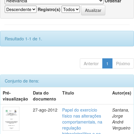
Ordenar
Registro(s)
Resultado 1-1 de 1.
Anterior
1
Póximo
Conjunto de itens:
Pré-
Data do
Título
Autor(es)
visualização
documento
27-ago-2012
Papel do exercício
Santana,
físico nas alterações
Jorge
comportamentais, na
André
regulação
Vergueiro
hidroeletrolítica e no