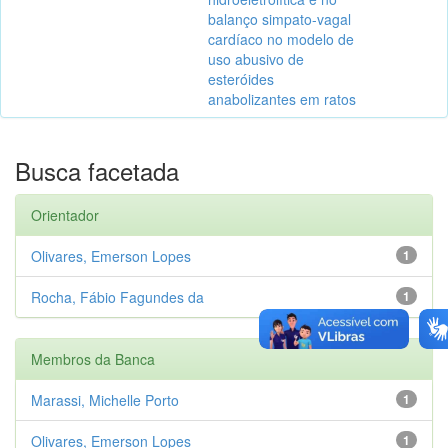
balanço simpato-vagal
cardíaco no modelo de
uso abusivo de
esteróides
anabolizantes em ratos
Busca facetada
Orientador
Olivares, Emerson Lopes
1
Rocha, Fábio Fagundes da
1
Membros da Banca
Marassi, Michelle Porto
1
Olivares, Emerson Lopes
1