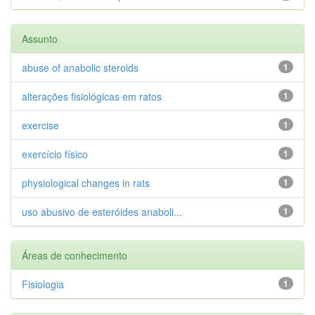
Assunto
abuse of anabolic steroids
1
alterações fisiológicas em ratos
1
exercise
1
exercício físico
1
physiological changes in rats
1
uso abusivo de esteróides anaboli...
1
Áreas de conhecimento
Fisiologia
1