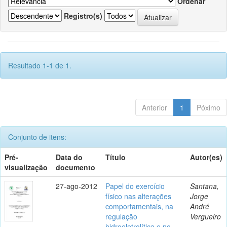
Ordenar
Registro(s)
Resultado 1-1 de 1.
Anterior
1
Póximo
Conjunto de itens:
Pré-
Data do
Título
Autor(es)
visualização
documento
27-ago-2012
Papel do exercício
Santana,
físico nas alterações
Jorge
comportamentais, na
André
regulação
Vergueiro
hidroeletrolítica e no