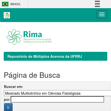
Skip
BRASIL
navigation
Simplifique!
Comunica BR
Participe
Acesso à informação
Legislação
Canais
Repositório de Múltiplos Acervos da UFRRJ
Página de Busca
Buscar em:
por