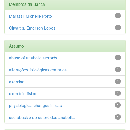
Membros da Banca
Marassi, Michelle Porto
1
Olivares, Emerson Lopes
1
Assunto
abuse of anabolic steroids
1
alterações fisiológicas em ratos
1
exercise
1
exercício físico
1
physiological changes in rats
1
uso abusivo de esteróides anaboli...
1