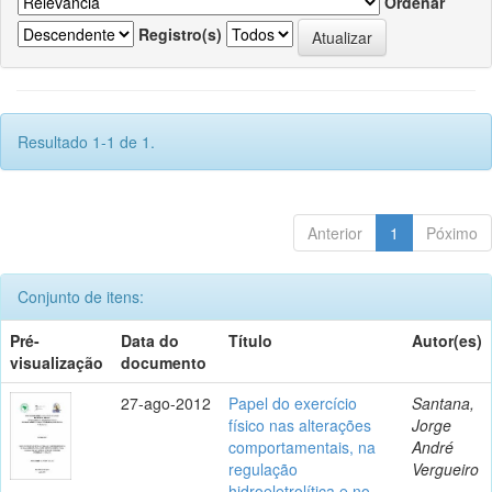
Ordenar
Registro(s)
Resultado 1-1 de 1.
Anterior
1
Póximo
Conjunto de itens:
Pré-
Data do
Título
Autor(es)
visualização
documento
27-ago-2012
Papel do exercício
Santana,
físico nas alterações
Jorge
comportamentais, na
André
regulação
Vergueiro
hidroeletrolítica e no