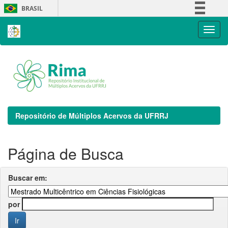
Skip
BRASIL
navigation
Simplifique!
Comunica BR
Participe
Acesso à informação
Legislação
Canais
Repositório de Múltiplos Acervos da UFRRJ
Página de Busca
Buscar em:
por