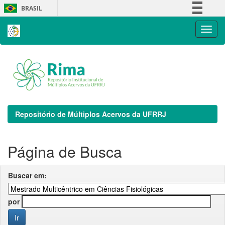
Skip
BRASIL
navigation
Simplifique!
Comunica BR
Participe
Acesso à informação
Legislação
Canais
Repositório de Múltiplos Acervos da UFRRJ
Página de Busca
Buscar em:
por