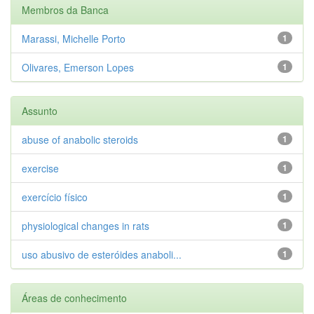
Membros da Banca
Marassi, Michelle Porto
1
Olivares, Emerson Lopes
1
Assunto
abuse of anabolic steroids
1
exercise
1
exercício físico
1
physiological changes in rats
1
uso abusivo de esteróides anaboli...
1
Áreas de conhecimento