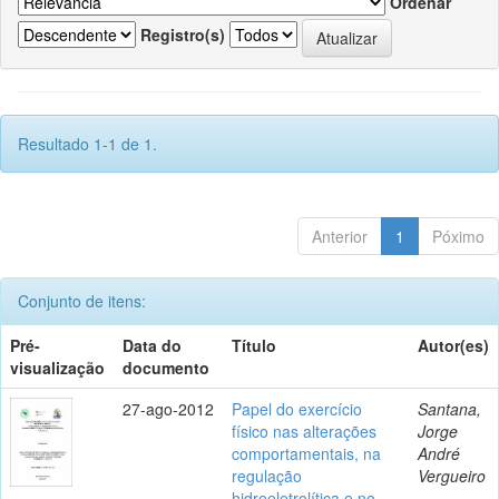
Ordenar
Registro(s)
Resultado 1-1 de 1.
Anterior
1
Póximo
Conjunto de itens:
Pré-
Data do
Título
Autor(es)
visualização
documento
27-ago-2012
Papel do exercício
Santana,
físico nas alterações
Jorge
comportamentais, na
André
regulação
Vergueiro
hidroeletrolítica e no