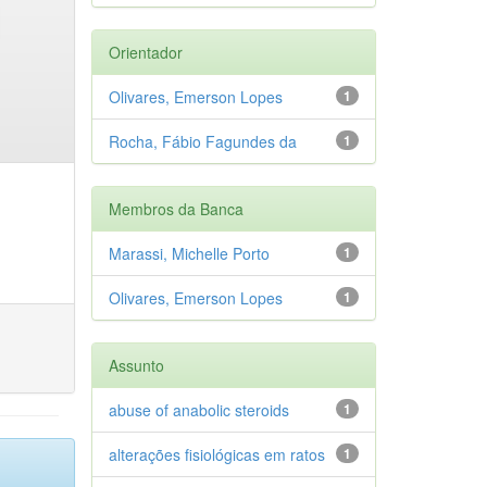
Orientador
Olivares, Emerson Lopes
1
Rocha, Fábio Fagundes da
1
Membros da Banca
Marassi, Michelle Porto
1
Olivares, Emerson Lopes
1
Assunto
abuse of anabolic steroids
1
alterações fisiológicas em ratos
1