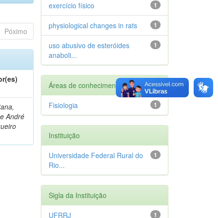
exercício físico
1
physiological changes in rats
1
Póximo
uso abusivo de esteróides
1
anaboli...
or(es)
Áreas de conhecimento
Fisiologia
1
tana,
ge André
ueiro
Instituição
Universidade Federal Rural do
1
Rio...
Sigla da Instituição
UFRRJ
1