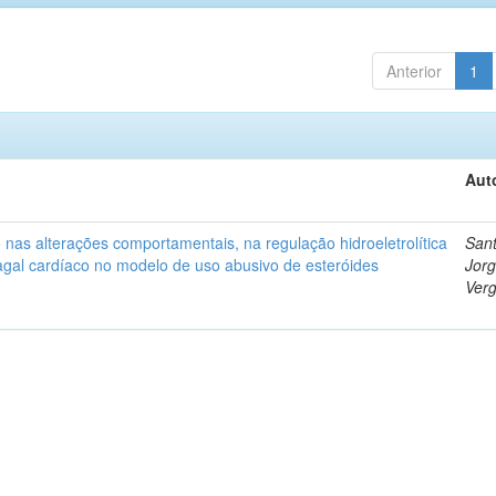
Anterior
1
Aut
o nas alterações comportamentais, na regulação hidroeletrolítica
San
agal cardíaco no modelo de uso abusivo de esteróides
Jor
Verg