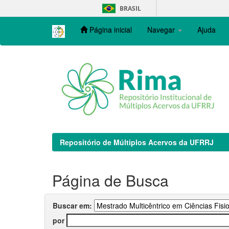
Skip
BRASIL
navigation
Página inicial
Navegar
Ajuda
Repositório de Múltiplos Acervos da UFRRJ
Página de Busca
Buscar em:
por