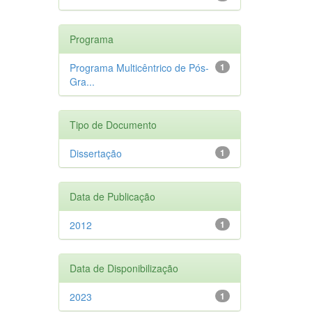
Programa
Programa Multicêntrico de Pós-
1
Gra...
Tipo de Documento
Dissertação
1
Data de Publicação
2012
1
Data de Disponibilização
2023
1