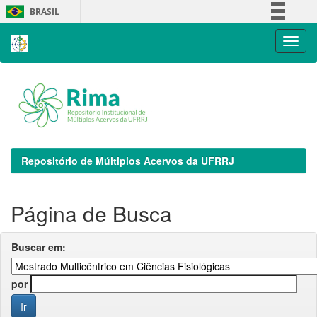
Skip
BRASIL
navigation
Simplifique!
Comunica BR
Participe
Acesso à informação
Legislação
Canais
Repositório de Múltiplos Acervos da UFRRJ
Página de Busca
Buscar em:
por