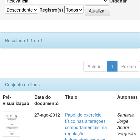
Ordenar
Registro(s)
Resultado 1-1 de 1.
Anterior
1
Póximo
Conjunto de itens:
Pré-
Data do
Título
Autor(es)
visualização
documento
27-ago-2012
Papel do exercício
Santana,
físico nas alterações
Jorge
comportamentais, na
André
regulação
Vergueiro
hidroeletrolítica e no