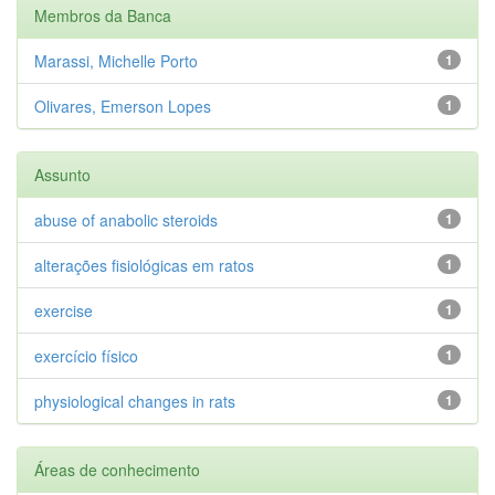
Membros da Banca
Marassi, Michelle Porto
1
Olivares, Emerson Lopes
1
Assunto
abuse of anabolic steroids
1
alterações fisiológicas em ratos
1
exercise
1
exercício físico
1
physiological changes in rats
1
Áreas de conhecimento