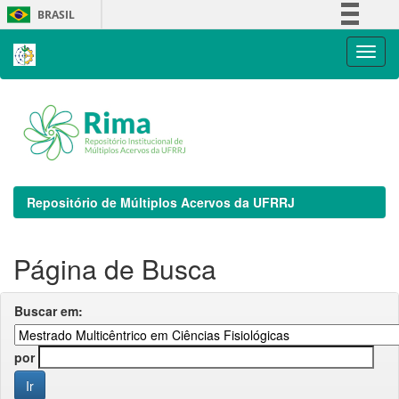
Skip
BRASIL
navigation
Simplifique!
Comunica BR
Participe
Acesso à informação
Legislação
Canais
Repositório de Múltiplos Acervos da UFRRJ
Página de Busca
Buscar em:
por