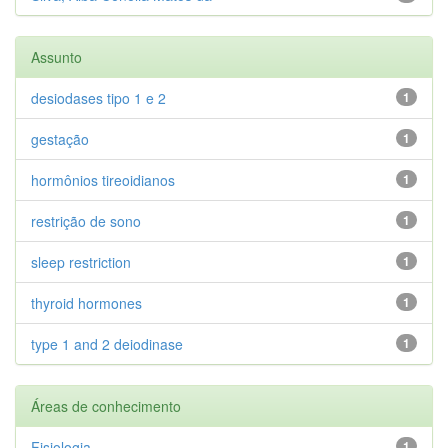
Assunto
desiodases tipo 1 e 2
1
gestação
1
hormônios tireoidianos
1
restrição de sono
1
sleep restriction
1
thyroid hormones
1
type 1 and 2 deiodinase
1
Áreas de conhecimento
Fisiologia
1