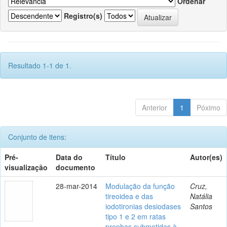
Ordenar
Registro(s)
Resultado 1-1 de 1.
Anterior
1
Póximo
Conjunto de itens:
Pré-
Data do
Título
Autor(es)
visualização
documento
28-mar-2014
Modulação da função
Cruz,
tireoidea e das
Natália
iodotironias desiodases
Santos
tipo 1 e 2 em ratas
prenhas submetidas à