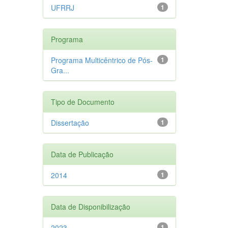
UFRRJ
1
Programa
Programa Multicêntrico de Pós-
1
Gra...
Tipo de Documento
Dissertação
1
Data de Publicação
2014
1
Data de Disponibilização
2023
1