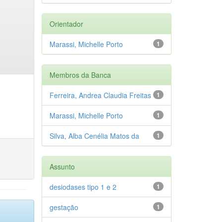
Orientador
Marassi, Michelle Porto
1
Membros da Banca
Ferreira, Andrea Claudia Freitas
1
Marassi, Michelle Porto
1
Silva, Alba Cenélia Matos da
1
Assunto
desiodases tipo 1 e 2
1
gestação
1