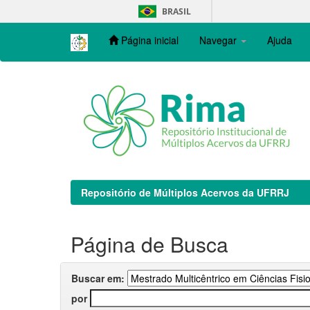
Skip
BRASIL
navigation
Página inicial
Navegar
Ajuda
Repositório de Múltiplos Acervos da UFRRJ
Página de Busca
Buscar em:
por