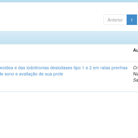
Anterior
1
Au
eoidea e das iodotironias desiodases tipo 1 e 2 em ratas prenhas
Cr
de sono e avaliação de sua prole
Na
Sa