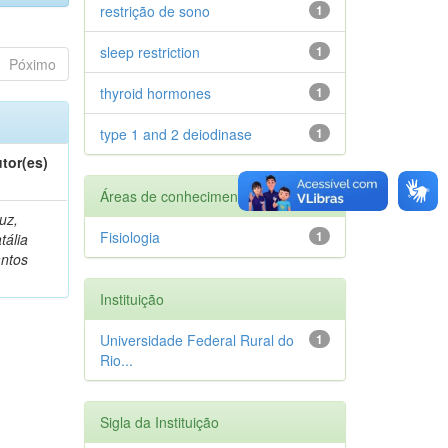
restrição de sono
1
sleep restriction
1
Póximo
thyroid hormones
1
type 1 and 2 deiodinase
1
tor(es)
Áreas de conhecimento
uz,
Fisiologia
1
tália
ntos
Instituição
Universidade Federal Rural do
1
Rio...
Sigla da Instituição