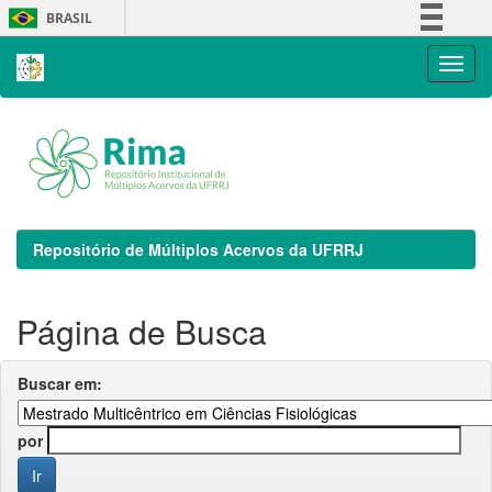
Skip
BRASIL
navigation
Simplifique!
Comunica BR
Participe
Acesso à informação
Legislação
Canais
Repositório de Múltiplos Acervos da UFRRJ
Página de Busca
Buscar em:
por