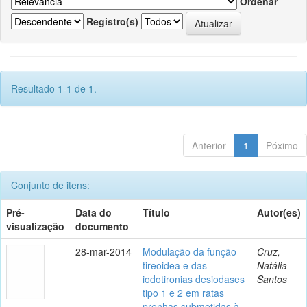
Ordenar
Registro(s)
Resultado 1-1 de 1.
Anterior
1
Póximo
Conjunto de itens:
Pré-
Data do
Título
Autor(es)
visualização
documento
28-mar-2014
Modulação da função
Cruz,
tireoidea e das
Natália
iodotironias desiodases
Santos
tipo 1 e 2 em ratas
prenhas submetidas à