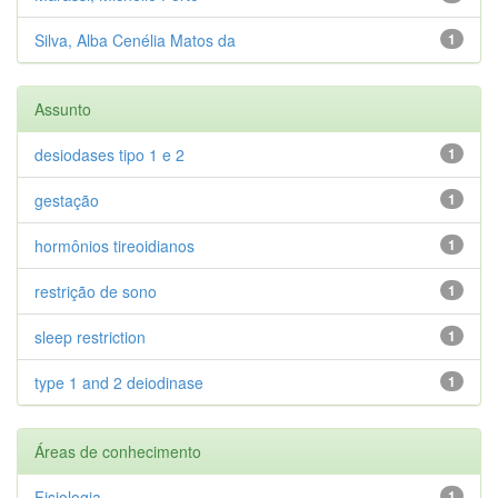
Silva, Alba Cenélia Matos da
1
Assunto
desiodases tipo 1 e 2
1
gestação
1
hormônios tireoidianos
1
restrição de sono
1
sleep restriction
1
type 1 and 2 deiodinase
1
Áreas de conhecimento
Fisiologia
1