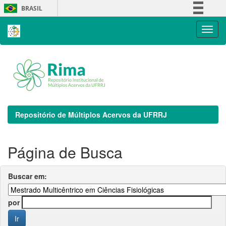
Skip
BRASIL
navigation
Simplifique!
Comunica BR
Participe
Acesso à informação
Legislação
Canais
Repositório de Múltiplos Acervos da UFRRJ
Página de Busca
Buscar em:
por