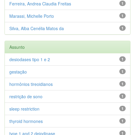
Ferreira, Andrea Claudia Freitas
1
Marassi, Michelle Porto
1
Silva, Alba Cenélia Matos da
1
Assunto
desiodases tipo 1 e 2
1
gestação
1
hormônios tireoidianos
1
restrição de sono
1
sleep restriction
1
thyroid hormones
1
type 1 and 2 deiodinase
1