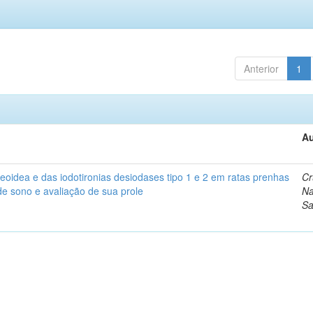
Anterior
1
Au
eoidea e das iodotironias desiodases tipo 1 e 2 em ratas prenhas
Cr
de sono e avaliação de sua prole
Na
Sa