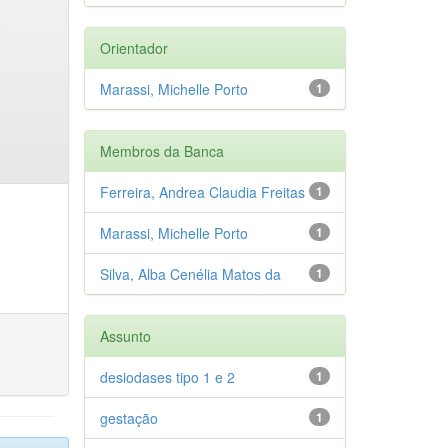
Orientador
Marassi, Michelle Porto
1
Membros da Banca
Ferreira, Andrea Claudia Freitas
1
Marassi, Michelle Porto
1
Silva, Alba Cenélia Matos da
1
Assunto
desiodases tipo 1 e 2
1
gestação
1