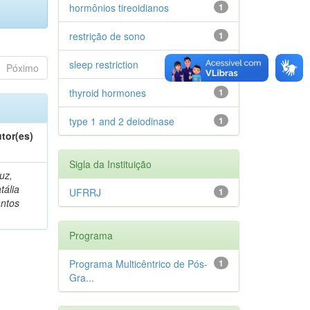
hormônios tireoidianos
1
restrição de sono
1
sleep restriction
1
Póximo
thyroid hormones
1
type 1 and 2 deiodinase
1
tor(es)
Sigla da Instituição
uz,
tália
UFRRJ
1
ntos
Programa
Programa Multicêntrico de Pós-
1
Gra...