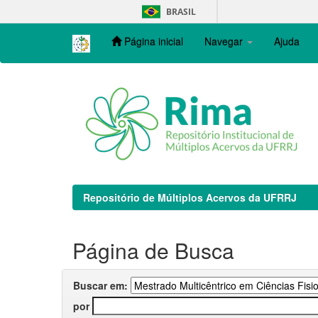
Skip
BRASIL
navigation
Página inicial
Navegar
Ajuda
Repositório de Múltiplos Acervos da UFRRJ
Página de Busca
Buscar em:
por