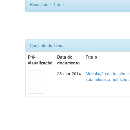
Resultado 1-1 de 1.
Conjunto de itens:
Pré-
Data do
Título
visualização
documento
28-mar-2014
Modulação da função tir
submetidas à restrição 