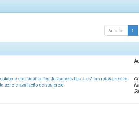
Anterior
1
Au
eoidea e das iodotironias desiodases tipo 1 e 2 em ratas prenhas
Cr
de sono e avaliação de sua prole
Na
Sa