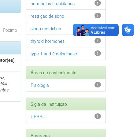
hormônios tireoidianos
1
restrição de sono
1
sleep restriction
1
Póximo
thyroid hormones
1
type 1 and 2 deiodinase
1
tor(es)
Áreas de conhecimento
uz,
tália
Fisiologia
1
ntos
Sigla da Instituição
UFRRJ
1
Programa