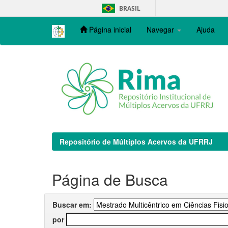
Skip
BRASIL
navigation
Página inicial
Navegar
Ajuda
Repositório de Múltiplos Acervos da UFRRJ
Página de Busca
Buscar em:
por