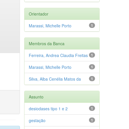
Orientador
Marassi, Michelle Porto
1
Membros da Banca
Ferreira, Andrea Claudia Freitas
1
Marassi, Michelle Porto
1
Silva, Alba Cenélia Matos da
1
Assunto
desiodases tipo 1 e 2
1
gestação
1