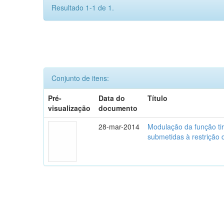
Resultado 1-1 de 1.
Conjunto de itens:
Pré-
Data do
Título
visualização
documento
28-mar-2014
Modulação da função tir
submetidas à restrição 