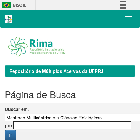
Skip
BRASIL
navigation
Simplifique!
Comunica BR
Participe
Acesso à informação
Legislação
Canais
Repositório de Múltiplos Acervos da UFRRJ
Página de Busca
Buscar em:
por