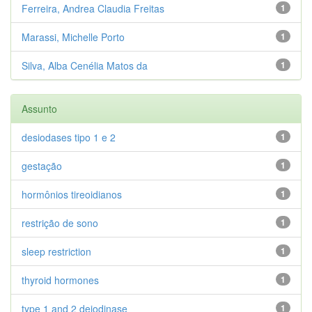
Ferreira, Andrea Claudia Freitas
1
Marassi, Michelle Porto
1
Silva, Alba Cenélia Matos da
1
Assunto
desiodases tipo 1 e 2
1
gestação
1
hormônios tireoidianos
1
restrição de sono
1
sleep restriction
1
thyroid hormones
1
type 1 and 2 deiodinase
1