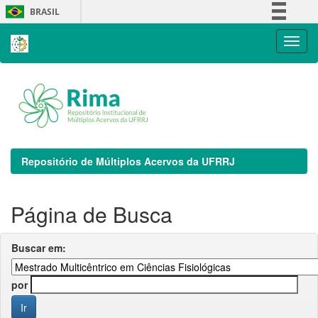
Skip
BRASIL
navigation
Simplifique!
Comunica BR
Participe
Acesso à informação
Legislação
Canais
Repositório de Múltiplos Acervos da UFRRJ
Página de Busca
Buscar em:
por