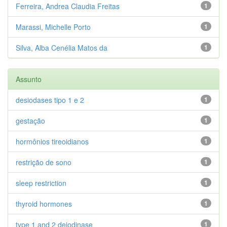
Ferreira, Andrea Claudia Freitas
1
Marassi, Michelle Porto
1
Silva, Alba Cenélia Matos da
1
Assunto
desiodases tipo 1 e 2
1
gestação
1
hormônios tireoidianos
1
restrição de sono
1
sleep restriction
1
thyroid hormones
1
type 1 and 2 deiodinase
1