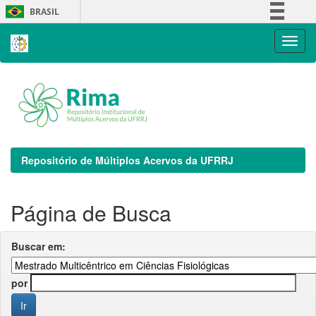
Skip
BRASIL
navigation
Simplifique!
Comunica BR
Participe
Acesso à informação
Legislação
Canais
Repositório de Múltiplos Acervos da UFRRJ
Página de Busca
Buscar em:
por