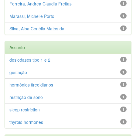
Ferreira, Andrea Claudia Freitas
1
Marassi, Michelle Porto
1
Silva, Alba Cenélia Matos da
1
Assunto
desiodases tipo 1 e 2
1
gestação
1
hormônios tireoidianos
1
restrição de sono
1
sleep restriction
1
thyroid hormones
1