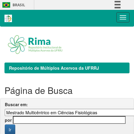
Skip
BRASIL
navigation
Simplifique!
Comunica BR
Participe
Acesso à informação
Legislação
Canais
Repositório de Múltiplos Acervos da UFRRJ
Página de Busca
Buscar em:
por