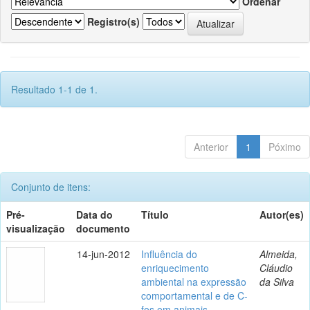
Ordenar
Registro(s)
Resultado 1-1 de 1.
Anterior
1
Póximo
Conjunto de itens:
Pré-
Data do
Título
Autor(es)
visualização
documento
14-jun-2012
Influência do
Almeida,
enriquecimento
Cláudio
ambiental na expressão
da Silva
comportamental e de C-
fos em animais