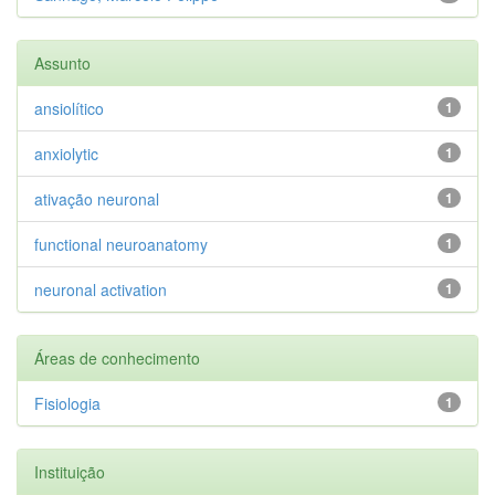
Assunto
ansiolítico
1
anxiolytic
1
ativação neuronal
1
functional neuroanatomy
1
neuronal activation
1
Áreas de conhecimento
Fisiologia
1
Instituição