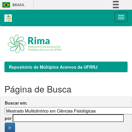
Skip
BRASIL
navigation
Simplifique!
Comunica BR
Participe
Acesso à informação
Legislação
Canais
Repositório de Múltiplos Acervos da UFRRJ
Página de Busca
Buscar em:
por