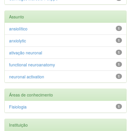
Assunto
ansiolítico
1
anxiolytic
1
ativação neuronal
1
functional neuroanatomy
1
neuronal activation
1
Áreas de conhecimento
Fisiologia
1
Instituição