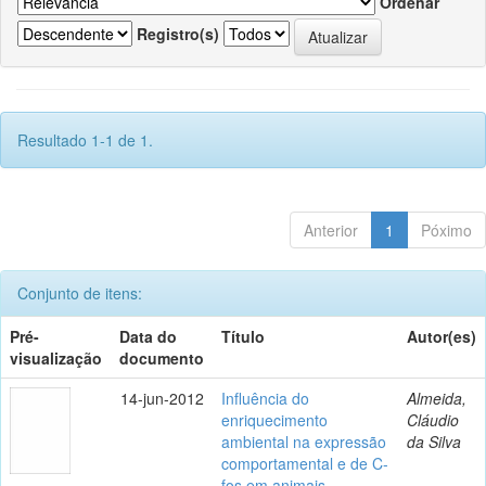
Ordenar
Registro(s)
Resultado 1-1 de 1.
Anterior
1
Póximo
Conjunto de itens:
Pré-
Data do
Título
Autor(es)
visualização
documento
14-jun-2012
Influência do
Almeida,
enriquecimento
Cláudio
ambiental na expressão
da Silva
comportamental e de C-
fos em animais