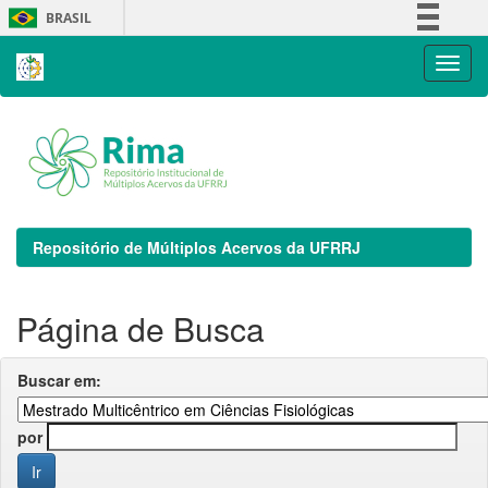
Skip
BRASIL
navigation
Simplifique!
Comunica BR
Participe
Acesso à informação
Legislação
Canais
Repositório de Múltiplos Acervos da UFRRJ
Página de Busca
Buscar em:
por