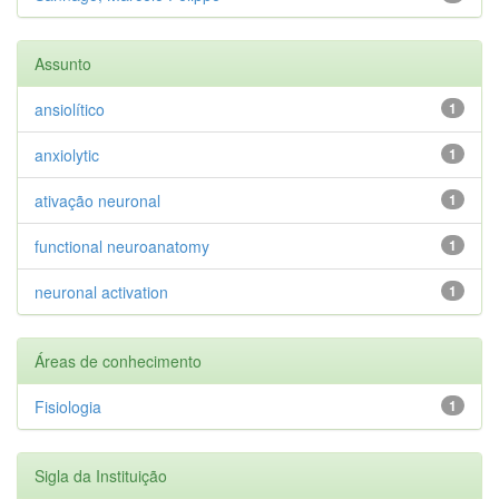
Assunto
ansiolítico
1
anxiolytic
1
ativação neuronal
1
functional neuroanatomy
1
neuronal activation
1
Áreas de conhecimento
Fisiologia
1
Sigla da Instituição