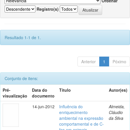
Ordenar
Registro(s)
Resultado 1-1 de 1.
Anterior
1
Póximo
Conjunto de itens:
Pré-
Data do
Título
Autor(es)
visualização
documento
14-jun-2012
Influência do
Almeida,
enriquecimento
Cláudio
ambiental na expressão
da Silva
comportamental e de C-
fos em animais