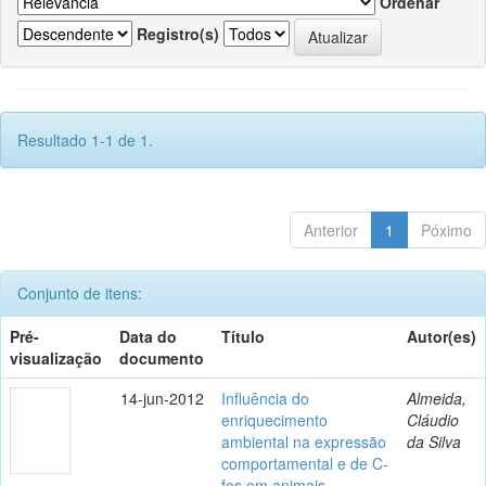
Ordenar
Registro(s)
Resultado 1-1 de 1.
Anterior
1
Póximo
Conjunto de itens:
Pré-
Data do
Título
Autor(es)
visualização
documento
14-jun-2012
Influência do
Almeida,
enriquecimento
Cláudio
ambiental na expressão
da Silva
comportamental e de C-
fos em animais