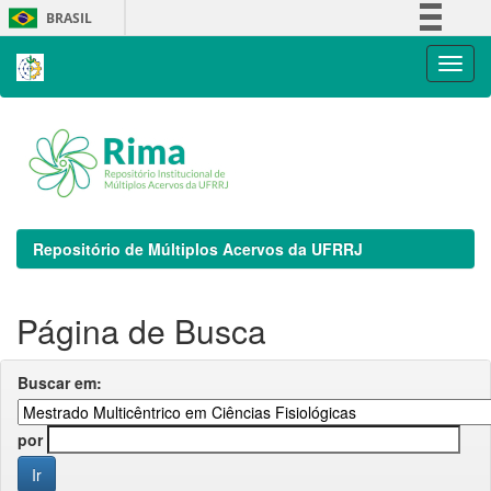
Skip
BRASIL
navigation
Simplifique!
Comunica BR
Participe
Acesso à informação
Legislação
Canais
Repositório de Múltiplos Acervos da UFRRJ
Página de Busca
Buscar em:
por