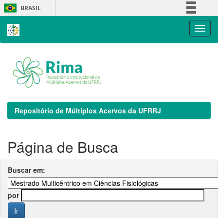
Skip
BRASIL
navigation
Simplifique!
Comunica BR
Participe
Acesso à informação
Legislação
Canais
Repositório de Múltiplos Acervos da UFRRJ
Página de Busca
Buscar em:
por