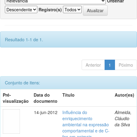
Ordenar
Registro(s)
Resultado 1-1 de 1.
Anterior
1
Póximo
Conjunto de itens:
Pré-
Data do
Título
Autor(es)
visualização
documento
14-jun-2012
Influência do
Almeida,
enriquecimento
Cláudio
ambiental na expressão
da Silva
comportamental e de C-
fos em animais