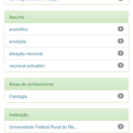
Assunto
ansiolítico
1
anxiolytic
1
ativação neuronal
1
neuronal activation
1
Áreas de conhecimento
Fisiologia
1
Instituição
Universidade Federal Rural do Rio...
1