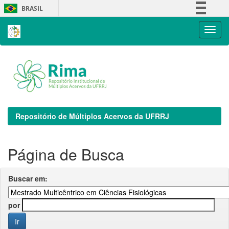
Skip
BRASIL
navigation
Simplifique!
Comunica BR
Participe
Acesso à informação
Legislação
Canais
Repositório de Múltiplos Acervos da UFRRJ
Página de Busca
Buscar em:
por