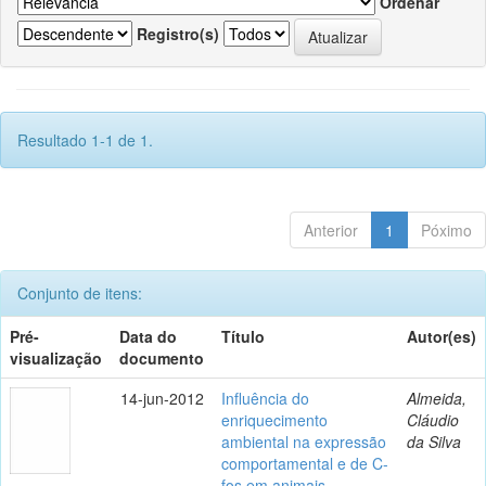
Ordenar
Registro(s)
Resultado 1-1 de 1.
Anterior
1
Póximo
Conjunto de itens:
Pré-
Data do
Título
Autor(es)
visualização
documento
14-jun-2012
Influência do
Almeida,
enriquecimento
Cláudio
ambiental na expressão
da Silva
comportamental e de C-
fos em animais