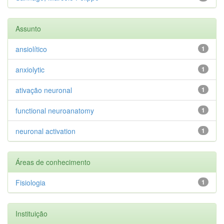
Assunto
ansiolítico
1
anxiolytic
1
ativação neuronal
1
functional neuroanatomy
1
neuronal activation
1
Áreas de conhecimento
Fisiologia
1
Instituição