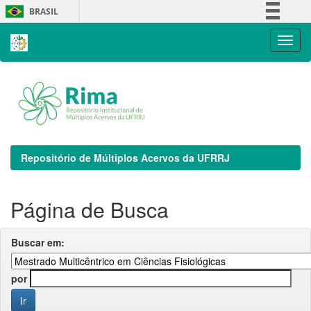
Skip
BRASIL
navigation
Simplifique!
Comunica BR
Participe
Acesso à informação
Legislação
Canais
Repositório de Múltiplos Acervos da UFRRJ
Página de Busca
Buscar em:
por