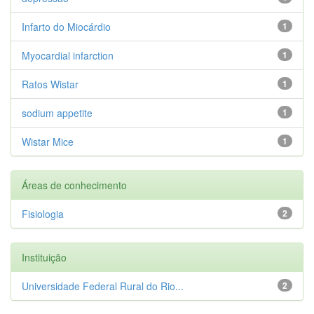
Infarto do Miocárdio
1
Myocardial infarction
1
Ratos Wistar
1
sodium appetite
1
Wistar Mice
1
Áreas de conhecimento
Fisiologia
2
Instituição
Universidade Federal Rural do Rio...
2