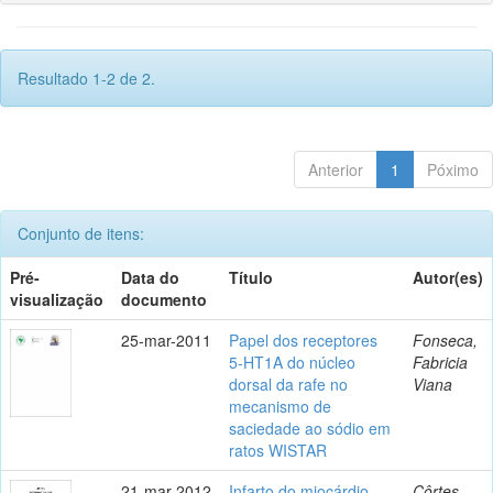
Resultado 1-2 de 2.
Anterior
1
Póximo
Conjunto de itens:
Pré-
Data do
Título
Autor(es)
visualização
documento
25-mar-2011
Papel dos receptores
Fonseca,
5-HT1A do núcleo
Fabricia
dorsal da rafe no
Viana
mecanismo de
saciedade ao sódio em
ratos WISTAR
21-mar-2012
Infarto do miocárdio
Côrtes,