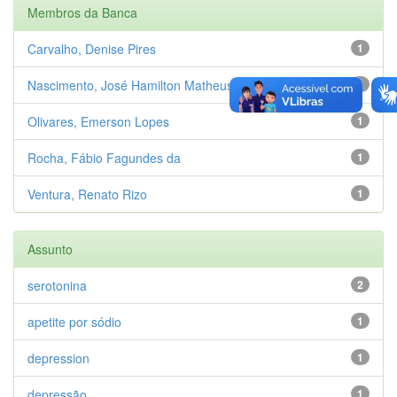
Membros da Banca
Carvalho, Denise Pires
1
Nascimento, José Hamilton Matheus
1
Olivares, Emerson Lopes
1
Rocha, Fábio Fagundes da
1
Ventura, Renato Rizo
1
Assunto
serotonina
2
apetite por sódio
1
depression
1
depressão
1