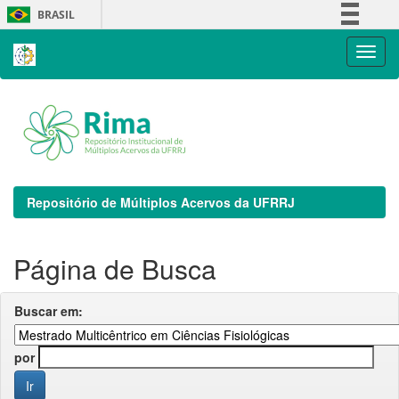
Skip
BRASIL
navigation
Simplifique!
Comunica BR
Participe
Acesso à informação
Legislação
Canais
Repositório de Múltiplos Acervos da UFRRJ
Página de Busca
Buscar em:
por