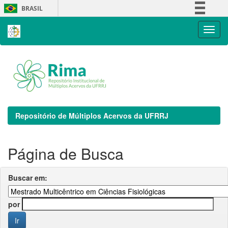
Skip
BRASIL
navigation
Simplifique!
Comunica BR
Participe
Acesso à informação
Legislação
Canais
Repositório de Múltiplos Acervos da UFRRJ
Página de Busca
Buscar em:
por