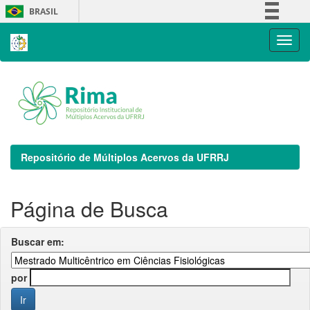
Skip
BRASIL
navigation
Simplifique!
Comunica BR
Participe
Acesso à informação
Legislação
Canais
Repositório de Múltiplos Acervos da UFRRJ
Página de Busca
Buscar em:
por