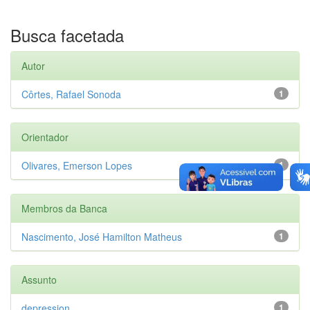
Busca facetada
Autor
Côrtes, Rafael Sonoda
1
Orientador
Olivares, Emerson Lopes
1
Membros da Banca
Nascimento, José Hamilton Matheus
1
Assunto
depression
1