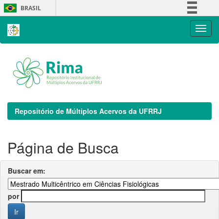
Skip
BRASIL
navigation
Simplifique!
Comunica BR
Participe
Acesso à informação
Legislação
Canais
Repositório de Múltiplos Acervos da UFRRJ
Página de Busca
Buscar em:
por