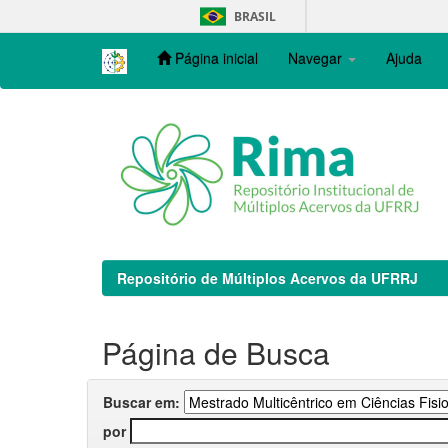
Skip
BRASIL
navigation
Página inicial
Navegar
Ajuda
Repositório de Múltiplos Acervos da UFRRJ
Página de Busca
Buscar em:
por