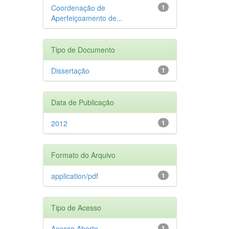
Coordenação de
1
Aperfeiçoamento de...
Tipo de Documento
Dissertação
1
Data de Publicação
2012
1
Formato do Arquivo
application/pdf
1
Tipo de Acesso
Acesso Aberto
1