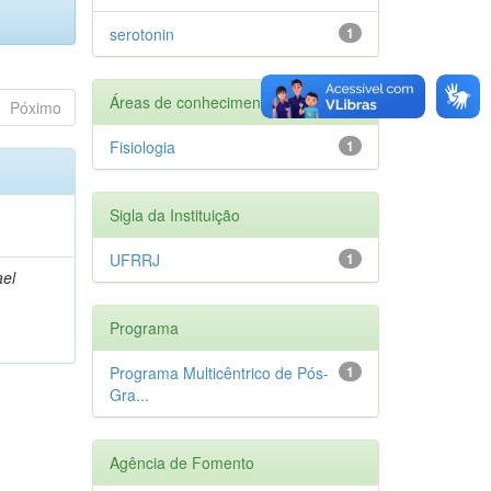
serotonin
1
Áreas de conhecimento
Póximo
Fisiologia
1
Sigla da Instituição
UFRRJ
1
ael
Programa
Programa Multicêntrico de Pós-
1
Gra...
Agência de Fomento