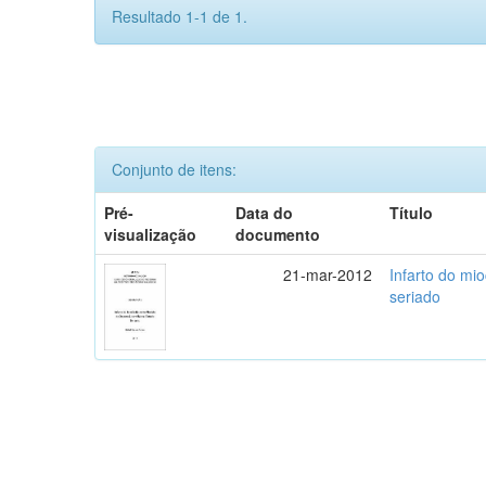
Resultado 1-1 de 1.
Conjunto de itens:
Pré-
Data do
Título
visualização
documento
21-mar-2012
Infarto do mi
seriado