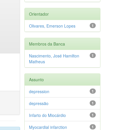
Orientador
Olivares, Emerson Lopes
1
Membros da Banca
Nascimento, José Hamilton
1
Matheus
Assunto
depression
1
depressão
1
Infarto do Miocárdio
1
Myocardial infarction
1