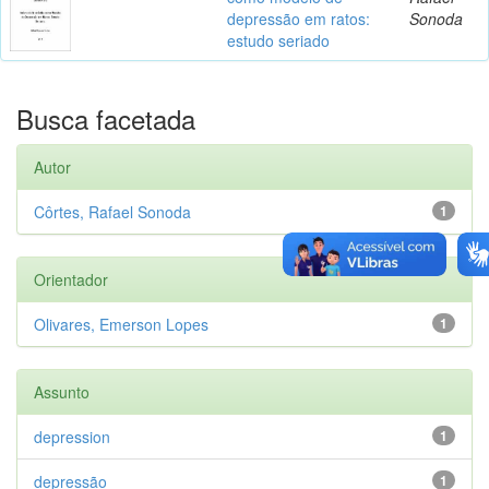
depressão em ratos:
Sonoda
estudo seriado
Busca facetada
Autor
Côrtes, Rafael Sonoda
1
Orientador
Olivares, Emerson Lopes
1
Assunto
depression
1
depressão
1