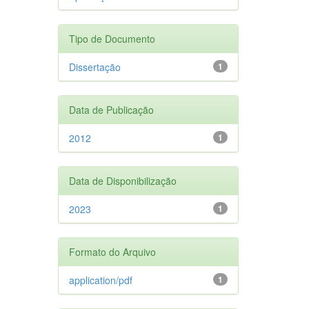
Tipo de Documento
Dissertação
1
Data de Publicação
2012
1
Data de Disponibilização
2023
1
Formato do Arquivo
application/pdf
1