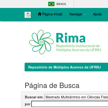
Skip
BRASIL
navigation
Página inicial
Navegar
Ajuda
Repositório de Múltiplos Acervos da UFRRJ
Página de Busca
Buscar em:
por