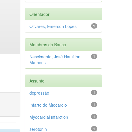
Orientador
Olivares, Emerson Lopes
1
Membros da Banca
Nascimento, José Hamilton
1
Matheus
Assunto
depressão
1
Infarto do Miocárdio
1
Myocardial infarction
1
serotonin
1