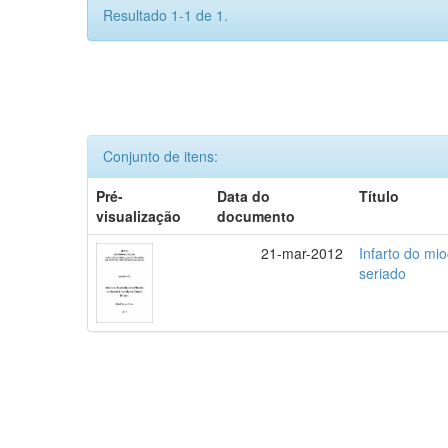
Resultado 1-1 de 1.
Conjunto de itens:
Pré-
Data do
Título
visualização
documento
21-mar-2012
Infarto do mi
seriado