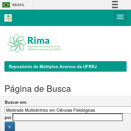
Skip
BRASIL
navigation
Simplifique!
Comunica BR
Participe
Acesso à informação
Legislação
Canais
Repositório de Múltiplos Acervos da UFRRJ
Página de Busca
Buscar em:
por