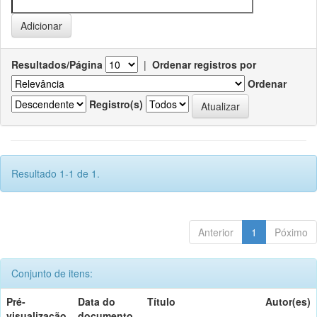
Resultados/Página
|
Ordenar registros por
Ordenar
Registro(s)
Resultado 1-1 de 1.
Anterior
1
Póximo
Conjunto de itens:
Pré-
Data do
Título
Autor(es)
visualização
documento