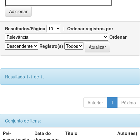
Resultados/Página
|
Ordenar registros por
Ordenar
Registro(s)
Resultado 1-1 de 1.
Anterior
1
Póximo
Conjunto de itens:
Pré-
Data do
Título
Autor(es)
visualização
documento