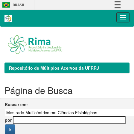
Skip
BRASIL
navigation
Simplifique!
Comunica BR
Participe
Acesso à informação
Legislação
Canais
Repositório de Múltiplos Acervos da UFRRJ
Página de Busca
Buscar em:
por