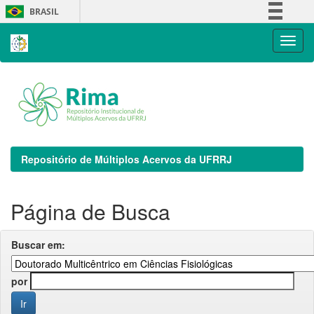
Skip
BRASIL
navigation
Simplifique!
Comunica BR
Participe
Acesso à informação
Legislação
Canais
Repositório de Múltiplos Acervos da UFRRJ
Página de Busca
Buscar em:
por