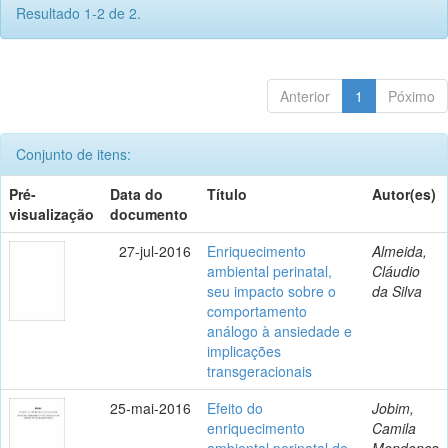
Resultado 1-2 de 2.
Anterior
1
Póximo
Conjunto de itens:
Pré-
Data do
Título
Autor(es)
visualização
documento
27-jul-2016
Enriquecimento
Almeida,
ambiental perinatal,
Cláudio
seu impacto sobre o
da Silva
comportamento
análogo à ansiedade e
implicações
transgeracionais
25-mai-2016
Efeito do
Jobim,
enriquecimento
Camila
ambiental perinatal de
Mendonça