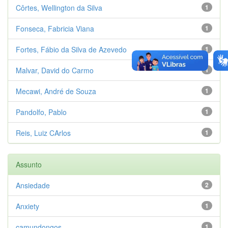
Côrtes, Wellington da Silva
1
Fonseca, Fabricia Viana
1
Fortes, Fábio da Silva de Azevedo
1
Malvar, David do Carmo
1
Mecawi, André de Souza
1
Pandolfo, Pablo
1
Reis, Luiz CArlos
1
Assunto
Ansiedade
2
Anxiety
1
camundongos
1