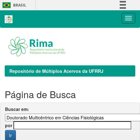
Skip
BRASIL
navigation
Simplifique!
Comunica BR
Participe
Acesso à informação
Legislação
Canais
Repositório de Múltiplos Acervos da UFRRJ
Página de Busca
Buscar em:
por