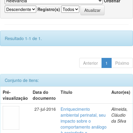
Ordenar
Registro(s)
Resultado 1-1 de 1.
Anterior
1
Póximo
Conjunto de itens:
Pré-
Data do
Título
Autor(es)
visualização
documento
27-jul-2016
Enriquecimento
Almeida,
ambiental perinatal, seu
Cláudio
impacto sobre o
da Silva
comportamento análogo
à ansiedade e