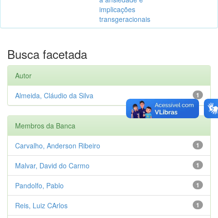
implicações
transgeracionais
Busca facetada
Autor
Almeida, Cláudio da Silva
1
Membros da Banca
Carvalho, Anderson Ribeiro
1
Malvar, David do Carmo
1
Pandolfo, Pablo
1
Reis, Luiz CArlos
1