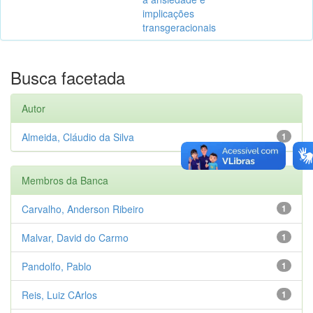
implicações
transgeracionais
Busca facetada
Autor
Almeida, Cláudio da Silva
1
Membros da Banca
Carvalho, Anderson Ribeiro
1
Malvar, David do Carmo
1
Pandolfo, Pablo
1
Reis, Luiz CArlos
1