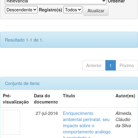
Ordenar
Registro(s)
Resultado 1-1 de 1.
Anterior
1
Póximo
Conjunto de itens:
Pré-
Data do
Título
Autor(es)
visualização
documento
27-jul-2016
Enriquecimento
Almeida,
ambiental perinatal, seu
Cláudio
impacto sobre o
da Silva
comportamento análogo
à ansiedade e