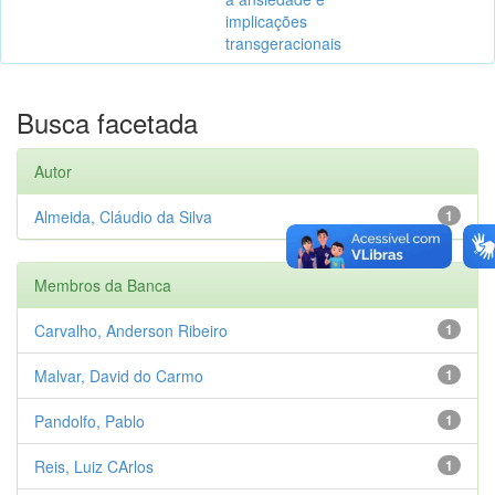
implicações
transgeracionais
Busca facetada
Autor
Almeida, Cláudio da Silva
1
Membros da Banca
Carvalho, Anderson Ribeiro
1
Malvar, David do Carmo
1
Pandolfo, Pablo
1
Reis, Luiz CArlos
1