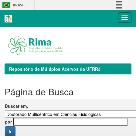
Skip
BRASIL
navigation
Simplifique!
Comunica BR
Participe
Acesso à informação
Legislação
Canais
Repositório de Múltiplos Acervos da UFRRJ
Página de Busca
Buscar em:
por