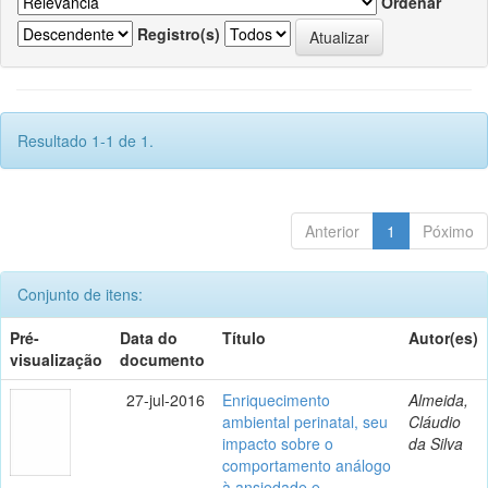
Ordenar
Registro(s)
Resultado 1-1 de 1.
Anterior
1
Póximo
Conjunto de itens:
Pré-
Data do
Título
Autor(es)
visualização
documento
27-jul-2016
Enriquecimento
Almeida,
ambiental perinatal, seu
Cláudio
impacto sobre o
da Silva
comportamento análogo
à ansiedade e