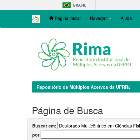
Skip
BRASIL
navigation
Página inicial
Navegar
Ajuda
Repositório de Múltiplos Acervos da UFRRJ
Página de Busca
Buscar em:
por