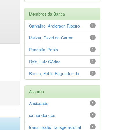
Membros da Banca
Carvalho, Anderson Ribeiro
1
Malvar, David do Carmo
1
Pandolfo, Pablo
1
Reis, Luiz CArlos
1
Rocha, Fabio Fagundes da
1
Assunto
Ansiedade
1
camundongos
1
transmissão transgeracional
1