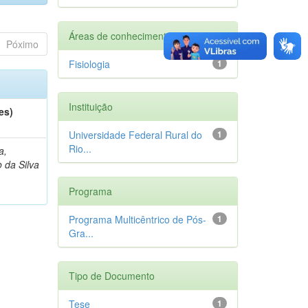
Áreas de conhecimento
Póximo
Fisiologia
1
Instituição
es)
Universidade Federal Rural do
1
Rio...
a,
 da Silva
Programa
Programa Multicêntrico de Pós-
1
Gra...
Tipo de Documento
Tese
1