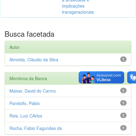
implicações
transgeracionais
Busca facetada
Autor
Almeida, Cláudio da Silva
1
Membros da Banca
Malvar, David do Carmo
1
Pandolfo, Pablo
1
Reis, Luiz CArlos
1
Rocha, Fabio Fagundes da
1