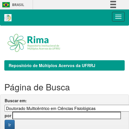
Skip
BRASIL
navigation
Simplifique!
Comunica BR
Participe
Acesso à informação
Legislação
Canais
Repositório de Múltiplos Acervos da UFRRJ
Página de Busca
Buscar em:
por