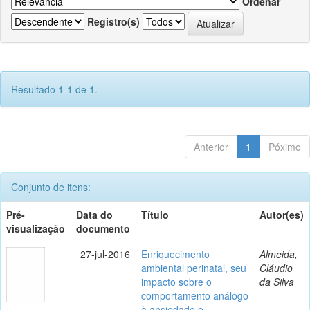
Ordenar
Registro(s)
Resultado 1-1 de 1.
Anterior
1
Póximo
Conjunto de itens:
Pré-
Data do
Título
Autor(es)
visualização
documento
27-jul-2016
Enriquecimento
Almeida,
ambiental perinatal, seu
Cláudio
impacto sobre o
da Silva
comportamento análogo
à ansiedade e