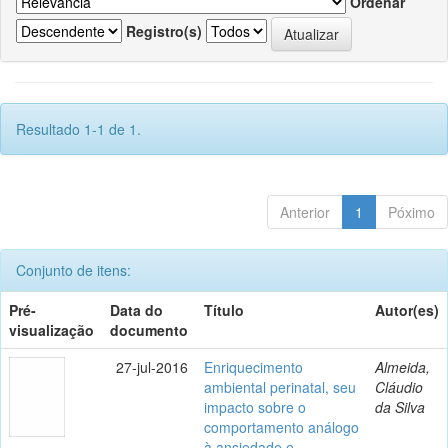
Ordenar
Registro(s)
Resultado 1-1 de 1.
Anterior
1
Póximo
Conjunto de itens:
Pré-
Data do
Título
Autor(es)
visualização
documento
27-jul-2016
Enriquecimento
Almeida,
ambiental perinatal, seu
Cláudio
impacto sobre o
da Silva
comportamento análogo
à ansiedade e