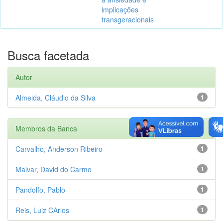
implicações
transgeracionais
Busca facetada
Autor
Almeida, Cláudio da Silva
1
Membros da Banca
Carvalho, Anderson Ribeiro
1
Malvar, David do Carmo
1
Pandolfo, Pablo
1
Reis, Luiz CArlos
1