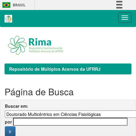
Skip
BRASIL
navigation
Simplifique!
Comunica BR
Participe
Acesso à informação
Legislação
Canais
Repositório de Múltiplos Acervos da UFRRJ
Página de Busca
Buscar em:
por