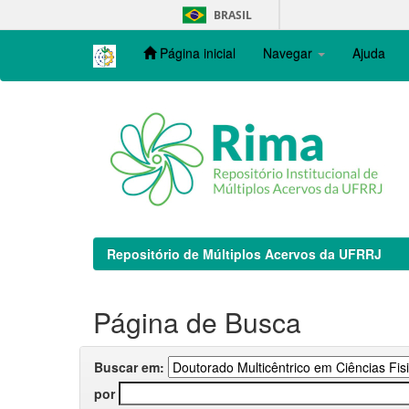
Skip
BRASIL
navigation
Página inicial
Navegar
Ajuda
Repositório de Múltiplos Acervos da UFRRJ
Página de Busca
Buscar em:
por