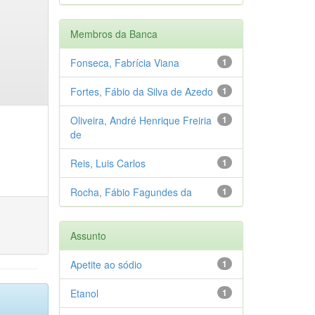
Membros da Banca
Fonseca, Fabrícia Viana
1
Fortes, Fábio da Silva de Azedo
1
Oliveira, André Henrique Freiria
1
de
Reis, Luis Carlos
1
Rocha, Fábio Fagundes da
1
Assunto
Apetite ao sódio
1
Etanol
1