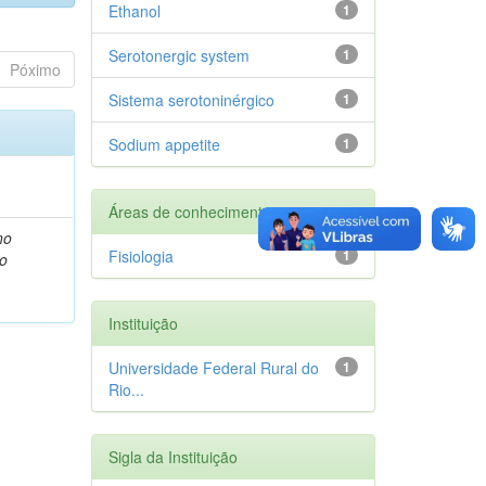
Ethanol
1
Serotonergic system
1
Póximo
Sistema serotoninérgico
1
Sodium appetite
1
Áreas de conhecimento
no
Fisiologia
1
ão
Instituição
Universidade Federal Rural do
1
Rio...
Sigla da Instituição