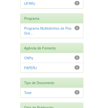
UFRRJ
1
Programa
Programa Multicêntrico de Pós-
1
Gra...
Agência de Fomento
CNPq
1
FAPERJ
1
Tipo de Documento
Tese
1
Data de Publicação