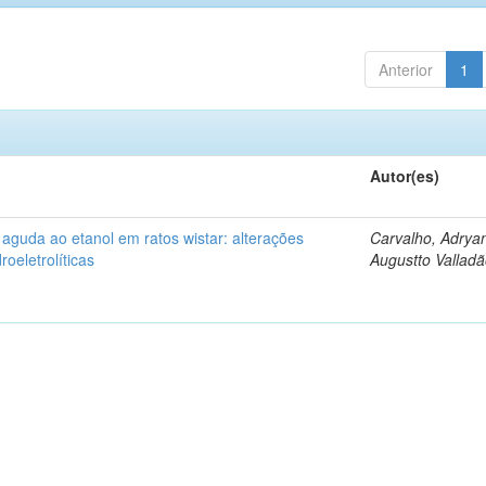
Anterior
1
Autor(es)
 aguda ao etanol em ratos wistar: alterações
Carvalho, Adrya
oeletrolíticas
Augustto Vallad