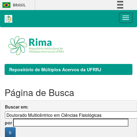
Skip
BRASIL
navigation
Simplifique!
Comunica BR
Participe
Acesso à informação
Legislação
Canais
Repositório de Múltiplos Acervos da UFRRJ
Página de Busca
Buscar em:
por