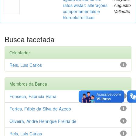
ratos wistar: alterações
Augustto
comportamentais e
Valladão
hidroeletrolíticas
Busca facetada
Orientador
Reis, Luis Carlos
1
Membros da Banca
Fonseca, Fabrícia Viana
1
Fortes, Fábio da Silva de Azedo
1
Oliveira, André Henrique Freiria de
1
Reis, Luis Carlos
1