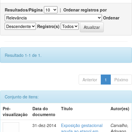
Resultados/Página
|
Ordenar registros por
Ordenar
Registro(s)
Resultado 1-1 de 1.
Anterior
1
Póximo
Conjunto de itens:
Pré-
Data do
Título
Autor(es)
visualização
documento
31-dez-2014
Exposição gestacional
Carvalho,
aguda ao etanol em
Adryano