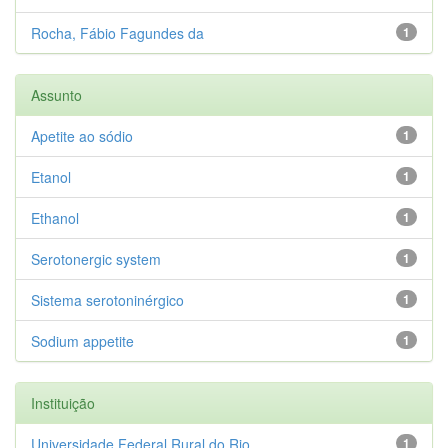
Rocha, Fábio Fagundes da
1
Assunto
Apetite ao sódio
1
Etanol
1
Ethanol
1
Serotonergic system
1
Sistema serotoninérgico
1
Sodium appetite
1
Instituição
Universidade Federal Rural do Rio...
1