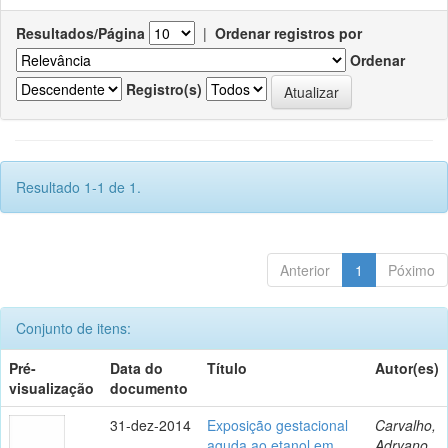
Resultados/Página
|
Ordenar registros por
Ordenar
Registro(s)
Resultado 1-1 de 1.
Anterior
1
Póximo
Conjunto de itens:
Pré-
Data do
Título
Autor(es)
visualização
documento
31-dez-2014
Exposição gestacional
Carvalho,
aguda ao etanol em
Adryano