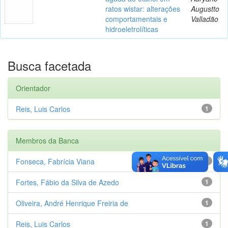
ratos wistar: alterações
Augustto
comportamentais e
Valladão
hidroeletrolíticas
Busca facetada
Orientador
Reis, Luis Carlos
1
Membros da Banca
Fonseca, Fabrícia Viana
1
Fortes, Fábio da Silva de Azedo
1
Oliveira, André Henrique Freiria de
1
Reis, Luis Carlos
1