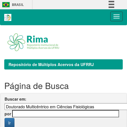
Skip
BRASIL
navigation
Simplifique!
Comunica BR
Participe
Acesso à informação
Legislação
Canais
Repositório de Múltiplos Acervos da UFRRJ
Página de Busca
Buscar em:
por