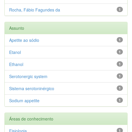
Rocha, Fábio Fagundes da
1
Assunto
Apetite ao sódio
1
Etanol
1
Ethanol
1
Serotonergic system
1
Sistema serotoninérgico
1
Sodium appetite
1
Áreas de conhecimento
Fisiologia
1